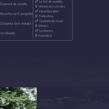
Le tot de semilly
Diamant de semilly
Venise des cresles
Heartbreaker
Atoucha van't zorgvliet
Tridentina
Quidam de revel
Quaprice bois margot
Wella i
Lordanos
Forstheide
Fureida ii