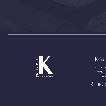
K-Sta
2, rue d
L-9964 
Luxemb
ITINÉR