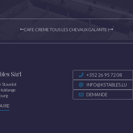
CAFE CREME
TOUS LES CHEVAUX
GALANTE I
bles Sàrl
+352 26 95 72 08
e Stavelot
INFO@KSTABLES.LU
Huldange
DEMANDE
ourg
AIRE