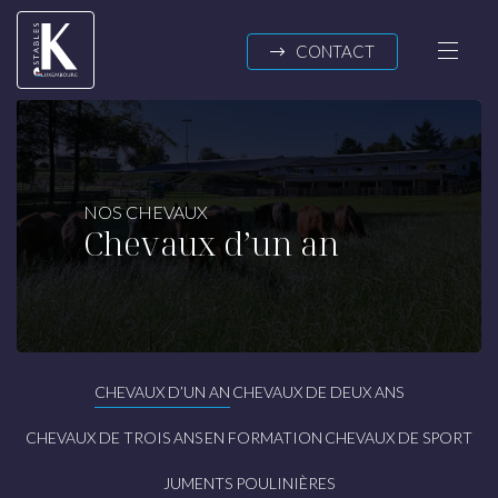
Passer au contenu
CONTACT
K-STABLES
NOS CHEVAUX
Chevaux d’un an
A propos
Actualités
NOS CHEVAUX
Chevaux d’un an
CHEVAUX D’UN AN
CHEVAUX DE DEUX ANS
Chevaux de deux ans
Chevaux de trois ans
CHEVAUX DE TROIS ANS
EN FORMATION
CHEVAUX DE SPORT
En formation
JUMENTS POULINIÈRES
Chevaux de sport