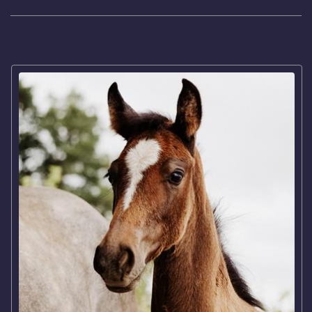
Juments poulinières
COMPÉTITION
Nos cavaliers
Notre équipe
GÎTE