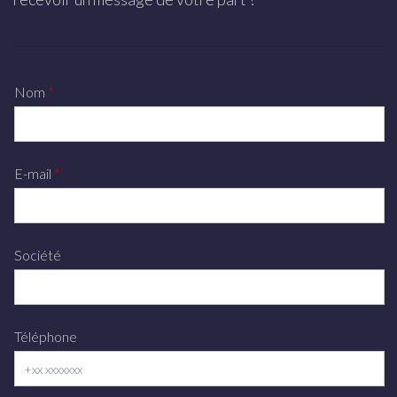
Juments poulinières
COMPÉTITION
Nom
Nos cavaliers
Notre équipe
E-mail
GÎTE
Société
Téléphone