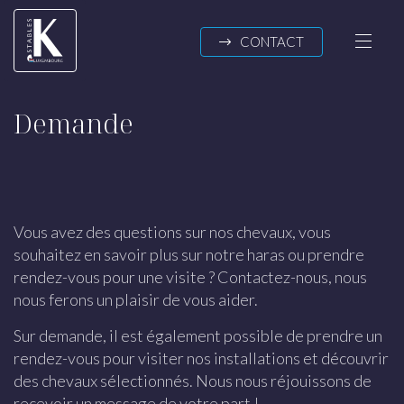
Passer au contenu
CONTACT
Demande
K-STABLES
A propos
Actualités
Vous avez des questions sur nos chevaux, vous
souhaitez en savoir plus sur notre haras ou prendre
NOS CHEVAUX
rendez-vous pour une visite ? Contactez-nous, nous
nous ferons un plaisir de vous aider.
Chevaux d’un an
Chevaux de deux ans
Sur demande, il est également possible de prendre un
Chevaux de trois ans
rendez-vous pour visiter nos installations et découvrir
En formation
des chevaux sélectionnés. Nous nous réjouissons de
recevoir un message de votre part !
Chevaux de sport