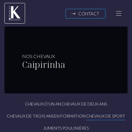
Passer au contenu
CONTACT
K-STABLES
NOS CHEVAUX
Caipirinha
A propos
Actualités
NOS CHEVAUX
Chevaux d’un an
CHEVAUX D’UN AN
CHEVAUX DE DEUX ANS
Chevaux de deux ans
Chevaux de trois ans
CHEVAUX DE TROIS ANS
EN FORMATION
CHEVAUX DE SPORT
En formation
JUMENTS POULINIÈRES
Chevaux de sport