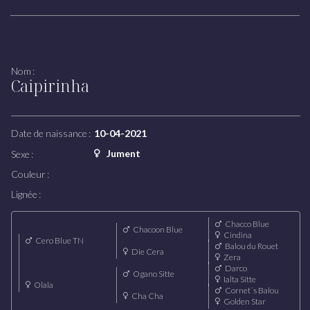
Juments poulinières
COMPÉTITION
Nom :
Caipirinha
Nos cavaliers
Notre équipe
Date de naissance :
10-04-2021
GÎTE
Jument
Sexe :
Couleur :
Lignée :
Chacco Blue
Chacoon Blue
Cindina
Cero Blue TN
Balou du Rouet
Die Cera
Zera
Darco
Ogano Sitte
Ialta Sitte
Olala
Cornet´s Balou
Cha Cha
Golden Star