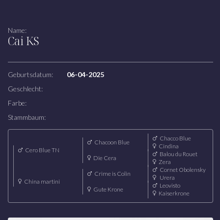
Zuchtstuten
Name:
Cai KS
WETTKAMPF
Unsere Reiter
Unser Team
Geburtsdatum:
06-04-2025
Geschlecht:
HOFLODGE
Farbe:
Stammbaum:
Chacco Blue
Chacoon Blue
Cindina
Cero Blue TN
Balou du Rouet
Die Cera
Zera
Cornet Obolensky
Crime is Colin
Urera
China martini
Leovisto
Gute Krone
Kaiserkrone