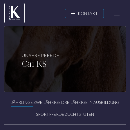
Zum Inhalt springen
KONTAKT
K-STABLES
UNSERE PFERDE
Cai KS
Über uns
News
UNSERE PFERDE
Jährlinge
JÄHRLINGE
ZWEIJÄHRIGE
DREIJÄHRIGE
IN AUSBILDUNG
Zweijährige
Dreijährige
SPORTPFERDE
ZUCHTSTUTEN
In Ausbildung
Sportpferde