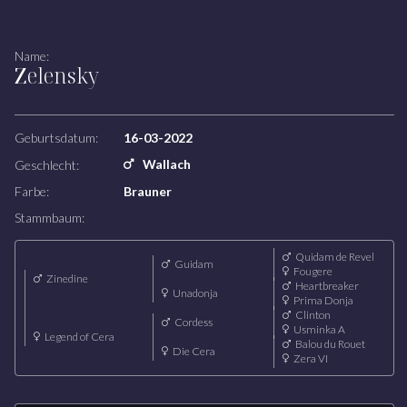
Zuchtstuten
Name:
Zelensky
WETTKAMPF
Unsere Reiter
Unser Team
Geburtsdatum:
16-03-2022
Wallach
Geschlecht:
HOFLODGE
Farbe:
Brauner
Stammbaum:
Quidam de Revel
Guidam
Fougere
Zinedine
Heartbreaker
Unadonja
Prima Donja
Clinton
Cordess
Usminka A
Legend of Cera
Balou du Rouet
Die Cera
Zera VI