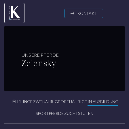
Zum Inhalt springen
KONTAKT
K-STABLES
UNSERE PFERDE
Zelensky
Über uns
News
UNSERE PFERDE
Jährlinge
JÄHRLINGE
ZWEIJÄHRIGE
DREIJÄHRIGE
IN AUSBILDUNG
Zweijährige
Dreijährige
SPORTPFERDE
ZUCHTSTUTEN
In Ausbildung
Sportpferde